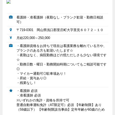
看護師・准看護師（夜勤なし・ブランク歓迎・勤務日相談
可）
〒719-0301 岡山県浅口郡里庄町大字里見６０７２－１０
月給220,000～250,000
・看護師資格をお持ちで現在は看護業務を離れている方や、
ブランクのある方も歓迎いたします☆
・夜勤はなく、病院勤務ほどの慌ただしさも少ない環境です
☆
・勤務日数・曜日・勤務開始時期についてもご相談可能です
◎
・マイカー通勤可◎駐車場あり！
・昇給・賞与あり◎
・残業なし！
・看護師 必須
・准看護師 必須
※いずれかの免許・資格を所持で可
普通自動車運転免許（AT限定可）必須 【年齢制限】あり
（59歳以下） 【年齢制限該当事由】定年年齢が60歳のため