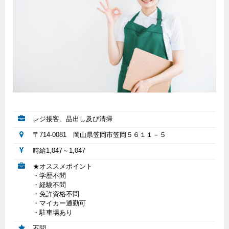
レジ接客、品出し及び清掃
〒714-0081 岡山県笠岡市笠岡５６１１－５
時給1,047～1,047
★オススメポイント
・学歴不問
・経験不問
・免許資格不問
・マイカー通勤可
・駐車場あり
不問