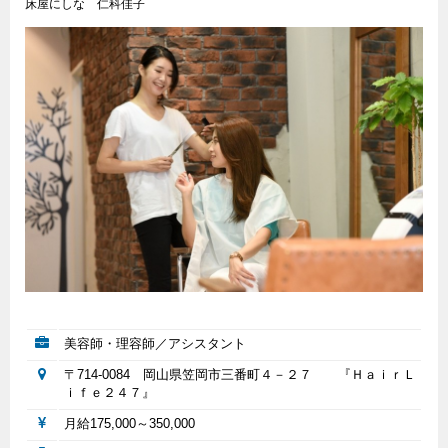
床屋にしな 仁科佳子
美容師・理容師／アシスタント
〒714-0084 岡山県笠岡市三番町４－２７ 『ＨａｉｒＬ
ｉｆｅ２４７』
月給175,000～350,000