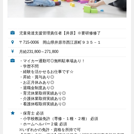
児童発達支援管理責任者【井原】※要研修修了
〒715-0006 岡山県井原市西江原町９３５－１
月給231,800～271,800
・マイカー通勤可◎無料駐車場あり！
・学歴不問
・経験を活かせるお仕事です☆
・昇給・賞与あり◎
・お正月休みあり◎
・退職金制度あり◎
・育児休業取得実績あり◎
・介護休業取得実績あり◎
・看護休暇取得実績あり◎
・保育士 必須
・小学校教諭免許（専修・１種・２種） 必須
・ホームヘルパー２級 必須
※いずれかの免許・資格を所持で可