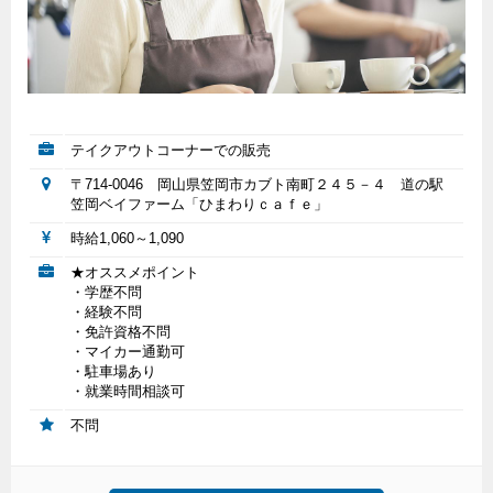
テイクアウトコーナーでの販売
〒714-0046 岡山県笠岡市カブト南町２４５－４ 道の駅
笠岡ベイファーム「ひまわりｃａｆｅ」
時給1,060～1,090
★オススメポイント
・学歴不問
・経験不問
・免許資格不問
・マイカー通勤可
・駐車場あり
・就業時間相談可
不問