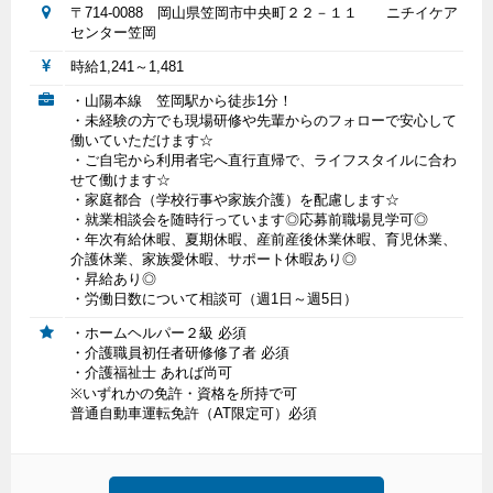
〒714-0088 岡山県笠岡市中央町２２－１１ ニチイケア
センター笠岡
時給1,241～1,481
・山陽本線 笠岡駅から徒歩1分！
・未経験の方でも現場研修や先輩からのフォローで安心して
働いていただけます☆
・ご自宅から利用者宅へ直行直帰で、ライフスタイルに合わ
せて働けます☆
・家庭都合（学校行事や家族介護）を配慮します☆
・就業相談会を随時行っています◎応募前職場見学可◎
・年次有給休暇、夏期休暇、産前産後休業休暇、育児休業、
介護休業、家族愛休暇、サポート休暇あり◎
・昇給あり◎
・労働日数について相談可（週1日～週5日）
・ホームヘルパー２級 必須
・介護職員初任者研修修了者 必須
・介護福祉士 あれば尚可
※いずれかの免許・資格を所持で可
普通自動車運転免許（AT限定可）必須