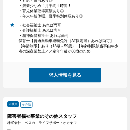
・昇給・賞与あり◎
・残業少なめ！月平均１時間！
・育児休業取得実績あり◎
・年末年始休暇、夏季特別休暇あり◎
・社会福祉士 あれば尚可
・介護福祉士 あれば尚可
・精神保健福祉士 あれば尚可
保育士【普通自動車運転免許（AT限定可）あれば尚可】
【年齢制限】あり（18歳～59歳） 【年齢制限該当事由年少
者の深夜業禁止／／定年年齢が60歳のため
求人情報を見る
正社員
その他
障害者福祉事業のその他スタッフ
株式会社 ペスカ ライフサポートオカヤマ