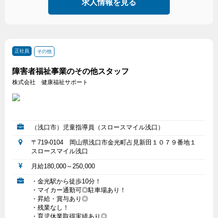
求人情報を見る
正社員
その他
障害者福祉事業のその他スタッフ
株式会社 健康福祉サポート
（浅口市）児童指導員（スロースマイル浅口）
〒719-0104 岡山県浅口市金光町占見新田１０７９番地１
スロースマイル浅口
月給180,000～250,000
・金光駅から徒歩10分！
・マイカー通勤可◎駐車場あり！
・昇給・賞与あり◎
・残業なし！
・育児休業取得実績あり◎