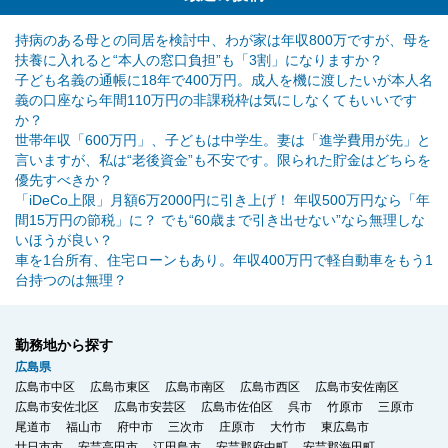
持病のある母との同居を検討中、わが家は年収800万ですが、母を
扶養に入れると“本人の窓口負担”も「3割」になりますか？
子ども名義の通帳に18年で400万円。成人を機に渡したいが本人名
義の口座なら年間110万円の非課税枠は気にしなくてもいいです
か？
世帯年収「600万円」、子どもは中学生。妻は「進学費用が先」と
言いますが、私は“老後資金”も不安です。限られた貯金はどちらを
優先すべきか？
「iDeCo上限」月額6万2000円に引き上げ！ 年収500万円なら「年
間15万円の節税」に？ でも“60歳まで引き出せない”なら無理しな
いほうが良い？
車を1台所有、住宅ローンもあり。年収400万円で軽自動車をもう1
台持つのは無理？
勤務地から探す
広島県
広島市中区
広島市東区
広島市南区
広島市西区
広島市安佐南区
広島市安佐北区
広島市安芸区
広島市佐伯区
呉市
竹原市
三原市
尾道市
福山市
府中市
三次市
庄原市
大竹市
東広島市
廿日市市
安芸高田市
江田島市
安芸郡府中町
安芸郡海田町