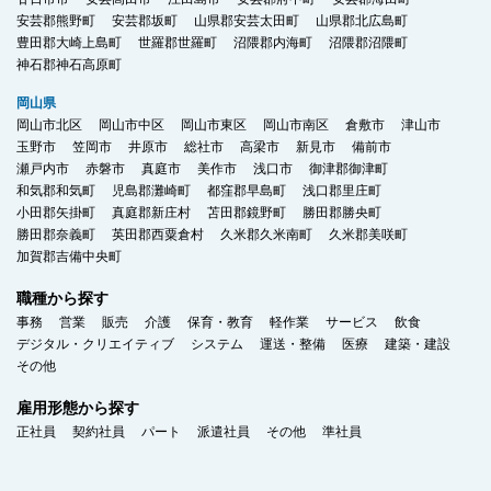
安芸郡熊野町
安芸郡坂町
山県郡安芸太田町
山県郡北広島町
豊田郡大崎上島町
世羅郡世羅町
沼隈郡内海町
沼隈郡沼隈町
神石郡神石高原町
岡山県
岡山市北区
岡山市中区
岡山市東区
岡山市南区
倉敷市
津山市
玉野市
笠岡市
井原市
総社市
高梁市
新見市
備前市
瀬戸内市
赤磐市
真庭市
美作市
浅口市
御津郡御津町
和気郡和気町
児島郡灘崎町
都窪郡早島町
浅口郡里庄町
小田郡矢掛町
真庭郡新庄村
苫田郡鏡野町
勝田郡勝央町
勝田郡奈義町
英田郡西粟倉村
久米郡久米南町
久米郡美咲町
加賀郡吉備中央町
職種から探す
事務
営業
販売
介護
保育・教育
軽作業
サービス
飲食
デジタル・クリエイティブ
システム
運送・整備
医療
建築・建設
その他
雇用形態から探す
正社員
契約社員
パート
派遣社員
その他
準社員