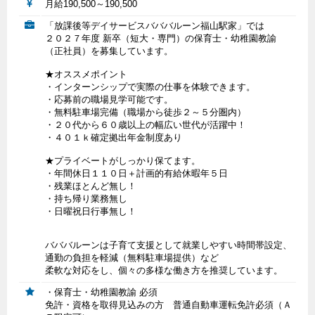
月給190,500～190,500
「放課後等デイサービスバババルーン福山駅家」では
２０２７年度 新卒（短大・専門）の保育士・幼稚園教諭
（正社員）を募集しています。
★オススメポイント
・インターンシップで実際の仕事を体験できます。
・応募前の職場見学可能です。
・無料駐車場完備（職場から徒歩２～５分圏内）
・２０代から６０歳以上の幅広い世代が活躍中！
・４０１ｋ確定拠出年金制度あり
★プライベートがしっかり保てます。
・年間休日１１０日＋計画的有給休暇年５日
・残業ほとんど無し！
・持ち帰り業務無し
・日曜祝日行事無し！
バババルーンは子育て支援として就業しやすい時間帯設定、
通勤の負担を軽減（無料駐車場提供）など
柔軟な対応をし、個々の多様な働き方を推奨しています。
・保育士・幼稚園教諭 必須
免許・資格を取得見込みの方 普通自動車運転免許必須（Ａ