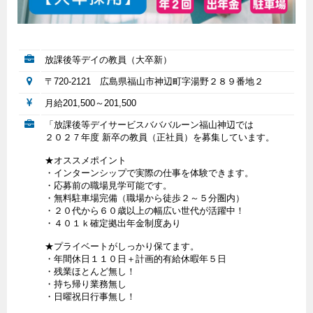
放課後等デイの教員（大卒新）
〒720-2121 広島県福山市神辺町字湯野２８９番地２
月給201,500～201,500
「放課後等デイサービスバババルーン福山神辺では
２０２７年度 新卒の教員（正社員）を募集しています。
★オススメポイント
・インターンシップで実際の仕事を体験できます。
・応募前の職場見学可能です。
・無料駐車場完備（職場から徒歩２～５分圏内）
・２０代から６０歳以上の幅広い世代が活躍中！
・４０１ｋ確定拠出年金制度あり
★プライベートがしっかり保てます。
・年間休日１１０日＋計画的有給休暇年５日
・残業ほとんど無し！
・持ち帰り業務無し
・日曜祝日行事無し！