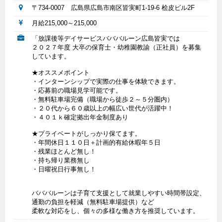
〒734-0007 広島県広島市南区皆実町1-19-6 桧皮ビル2F
月給215,000～215,000
「放課後等デイサービスバババルーン広島皆実では
２０２７年度 大卒の保育士・幼稚園教諭（正社員）を募集
しています。
★オススメポイント
・インターンシップで実際の仕事を体験できます。
・応募前の職場見学可能です。
・無料駐車場完備（職場から徒歩２～５分圏内）
・２０代から６０歳以上の幅広い世代が活躍中！
・４０１ｋ確定拠出年金制度あり
★プライベートがしっかり保てます。
・年間休日１１０日＋計画的有給休暇年５日
・残業ほとんど無し！
・持ち帰り業務無し
・日曜祝日行事無し！
バババルーンは子育て支援として就業しやすい時間帯設定、
通勤の負担を軽減（無料駐車場提供）など
柔軟な対応をし、個々の多様な働き方を推奨しています。