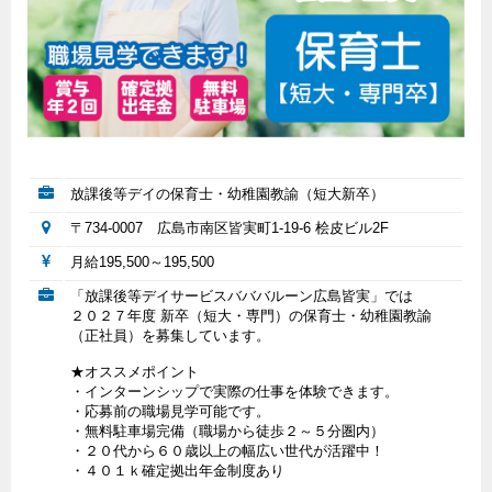
放課後等デイの保育士・幼稚園教諭（短大新卒）
〒734-0007 広島市南区皆実町1-19-6 桧皮ビル2F
月給195,500～195,500
「放課後等デイサービスバババルーン広島皆実」では
２０２７年度 新卒（短大・専門）の保育士・幼稚園教諭
（正社員）を募集しています。
★オススメポイント
・インターンシップで実際の仕事を体験できます。
・応募前の職場見学可能です。
・無料駐車場完備（職場から徒歩２～５分圏内）
・２０代から６０歳以上の幅広い世代が活躍中！
・４０１ｋ確定拠出年金制度あり