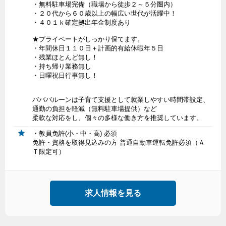
・無料駐車場完備（職場から徒歩２～５分圏内）
・２０代から６０歳以上の幅広い世代が活躍中！
・４０１ｋ確定拠出年金制度あり
★プライベートがしっかり保てます。
・年間休日１１０日＋計画的有給休暇年５日
・残業ほとんど無し！
・持ち帰り業務無し
・日曜祝日行事無し！
バババルーンは子育て支援として就業しやすい時間帯設定、
通勤の負担を軽減（無料駐車場提供）など
柔軟な対応をし、個々の多様な働き方を推奨しています。
・教員免許(小・中・高) 必須
免許・資格を取得見込みの方 普通自動車運転免許必須（Ａ
Ｔ限定可）
求人情報を見る