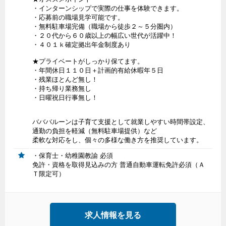
・インターンシップで実際の仕事を体験できます。
・応募前の職場見学可能です。
・無料駐車場完備（職場から徒歩２～５分圏内）
・２０代から６０歳以上の幅広い世代が活躍中！
・４０１ｋ確定拠出年金制度あり
★プライベートがしっかり保てます。
・年間休日１１０日＋計画的有給休暇年５日
・残業ほとんど無し！
・持ち帰り業務無し
・日曜祝日行事無し！
バババルーンは子育て支援として就業しやすい時間帯設定、
通勤の負担を軽減（無料駐車場提供）など
柔軟な対応をし、個々の多様な働き方を推奨しています。
・保育士・幼稚園教諭 必須
免許・資格を取得見込みの方 普通自動車運転免許必須（Ａ
Ｔ限定可）
求人情報を見る