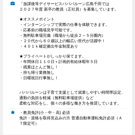
「放課後等デイサービスバババルーン広島千田では
２０２７年度 新卒の教員（正社員）を募集しています。
★オススメポイント
・インターンシップで実際の仕事を体験できます。
・応募前の職場見学可能です。
・無料駐車場完備（職場から徒歩２～５分圏内）
・２０代から６０歳以上の幅広い世代が活躍中！
・４０１ｋ確定拠出年金制度あり
★プライベートがしっかり保てます。
・年間休日１１０日＋計画的有給休暇年５日
・残業ほとんど無し！
・持ち帰り業務無し
・日曜祝日行事無し！
バババルーンは子育て支援として就業しやすい時間帯設定、
通勤の負担を軽減（無料駐車場提供）など
柔軟な対応をし、個々の多様な働き方を推奨しています。
・教員免許(小・中・高) 必須
免許・資格を取得見込みの方 普通自動車運転免許必須（Ａ
Ｔ限定可）