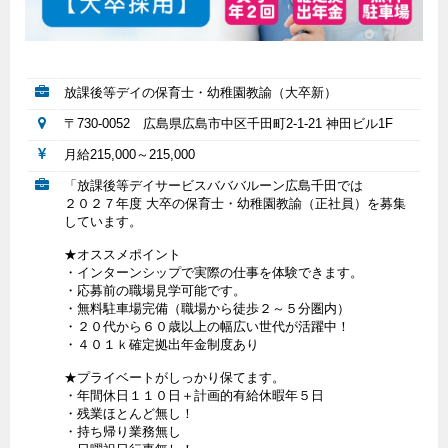
放課後等デイの保育士・幼稚園教諭（大卒新）
〒730-0052 広島県広島市中区千田町2-1-21 神田ビル1F
月給215,000～215,000
「放課後等デイサービスバババルーン広島千田では
２０２７年度 大卒の保育士・幼稚園教諭（正社員）を募集
しています。
★オススメポイント
・インターンシップで実際の仕事を体験できます。
・応募前の職場見学可能です。
・無料駐車場完備（職場から徒歩２～５分圏内）
・２０代から６０歳以上の幅広い世代が活躍中！
・４０１ｋ確定拠出年金制度あり
★プライベートがしっかり保てます。
・年間休日１１０日＋計画的有給休暇年５日
・残業ほとんど無し！
・持ち帰り業務無し