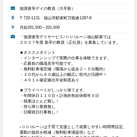
放課後等デイの教員（大卒新）
〒720-1131 福山市駅家町万能倉1287-8
月給201,500～201,500
「放課後等デイサービスバババルーン福山駅家では
２０２７年度 新卒の教員（正社員）を募集しています。
★オススメポイント
・インターンシップで実際の仕事を体験できます。
・応募前の職場見学可能です。
・無料駐車場完備（職場から徒歩２～５分圏内）
・２０代から６０歳以上の幅広い世代が活躍中！
・４０１ｋ確定拠出年金制度あり
★プライベートがしっかり保てます。
・年間休日１１０日＋計画的有給休暇年５日
・残業ほとんど無し！
・持ち帰り業務無し
・日曜祝日行事無し！
バババルーンは子育て支援として就業しやすい時間帯設定、
通勤の負担を軽減（無料駐車場提供）など