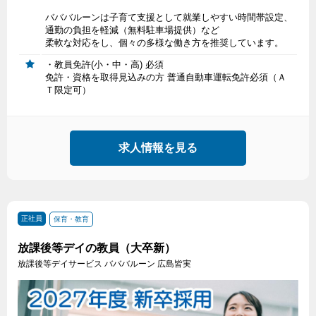
バババルーンは子育て支援として就業しやすい時間帯設定、
通勤の負担を軽減（無料駐車場提供）など
柔軟な対応をし、個々の多様な働き方を推奨しています。
・教員免許(小・中・高) 必須
免許・資格を取得見込みの方 普通自動車運転免許必須（Ａ
Ｔ限定可）
求人情報を見る
正社員
保育・教育
放課後等デイの教員（大卒新）
放課後等デイサービス バババルーン 広島皆実