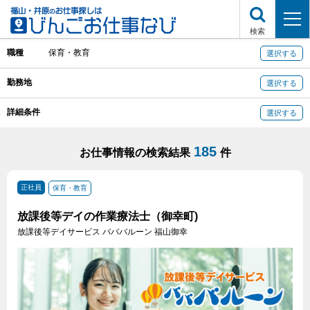
検索
職種
保育・教育
選択する
勤務地
選択する
詳細条件
選択する
185
お仕事情報の検索結果
件
正社員
保育・教育
放課後等デイの作業療法士（御幸町)
放課後等デイサービス バババルーン 福山御幸