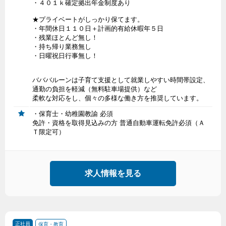
・４０１ｋ確定拠出年金制度あり
★プライベートがしっかり保てます。
・年間休日１１０日＋計画的有給休暇年５日
・残業ほとんど無し！
・持ち帰り業務無し
・日曜祝日行事無し！
バババルーンは子育て支援として就業しやすい時間帯設定、
通勤の負担を軽減（無料駐車場提供）など
柔軟な対応をし、個々の多様な働き方を推奨しています。
・保育士・幼稚園教諭 必須
免許・資格を取得見込みの方 普通自動車運転免許必須（Ａ
Ｔ限定可）
求人情報を見る
正社員
保育・教育